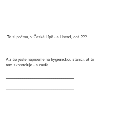
To si počtou, v České Lípě - a Liberci, což ???
A zítra ještě napíšeme na hygienickou stanici, ať to
tam zkontroluje - a zavře.
_________________________________
_________________________________