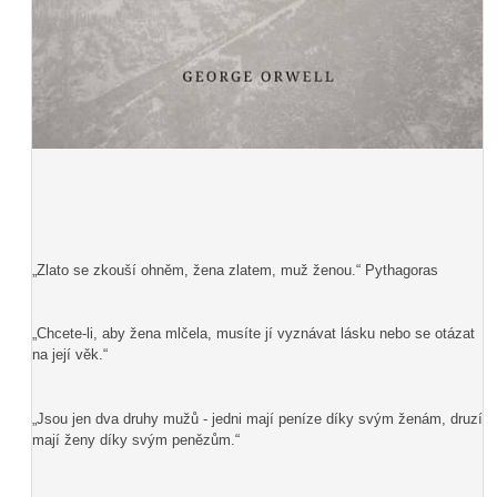
„Zlato se zkouší ohněm, žena zlatem, muž ženou.“ Pythagoras
„Chcete-li, aby žena mlčela, musíte jí vyznávat lásku nebo se otázat
na její věk.“
„Jsou jen dva druhy mužů - jedni mají peníze díky svým ženám, druzí
mají ženy díky svým penězům.“