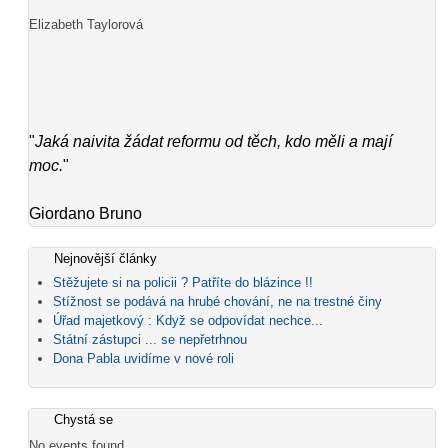
Elizabeth Taylorová
"
Jaká naivita žádat reformu od těch, kdo měli a mají
moc.
"
Giordano Bruno
Nejnovější články
Stěžujete si na policii ? Patříte do blázince !!
Stížnost se podává na hrubé chování, ne na trestné činy
Úřad majetkový : Když se odpovídat nechce...
Státní zástupci ... se nepřetrhnou
Dona Pabla uvidíme v nové roli
Chystá se
No events found