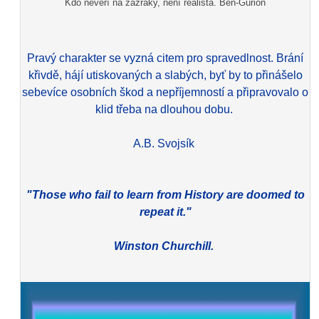
Kdo nevěří na zázraky, není realista. Ben-Gurion
Pravý charakter se vyzná citem pro spravedlnost. Brání
křivdě, hájí utiskovaných a slabých, byť by to přinášelo
sebevíce osobních škod a nepříjemností a připravovalo o
klid třeba na dlouhou dobu.
A.B. Svojsík
"Those who fail to learn from History are doomed to
repeat it."
Winston Churchill.