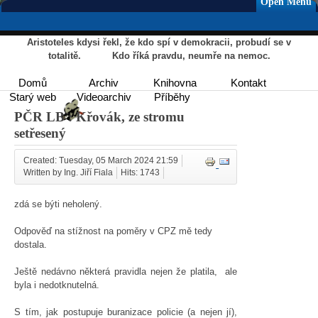
Open Menu
Aristoteles kdysi řekl, že kdo spí v demokracii, probudí se v
totalitě. Kdo říká pravdu, neumře na nemoc.
Domů
Archiv
Knihovna
Kontakt
Starý web
Videoarchiv
Příběhy
PČR LB : Křovák, ze stromu
setřesený
Created: Tuesday, 05 March 2024 21:59
Written by Ing. Jiří Fiala
Hits: 1743
zdá se býti neholený.
Odpověď na stížnost na poměry v CPZ mě tedy
dostala.
Ještě nedávno některá pravidla nejen že platila, ale
byla i nedotknutelná.
S tím, jak postupuje buranizace policie (a nejen jí),