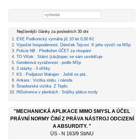
Vyhledávání
Nejčtenější články za posledních 30 dni
EXE Podkonický vymáhá již 10 let 0,00 Kč
Výpočet hospodárnosti. Dáreček Tejcovi. K jeho výročí na MSp
Policie NB : Předložen ÚČET za vloupání
TO Vlček : Státní (zás)tupec se sám usvědčuje
Genderová vyváženost - podle MSp
3 otázky - 3 oříšky
KS : Podjatost Makajev : Ještě se ptá...
Ankara : Vizitka státu, i národa
Štrasburská vizitka. Z Teplic
INSolvence v plenkách : Srážky plátce mzdy
"MECHANICKÁ APLIKACE MIMO SMYSL A ÚČEL
PRÁVNÍ NORMY ČINÍ Z PRÁVA NÁSTROJ ODCIZENÍ
A ABSURDITY. "
ÚS - N 163/9 SbNU