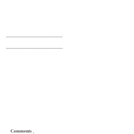
___________________________
___________________________
Comments