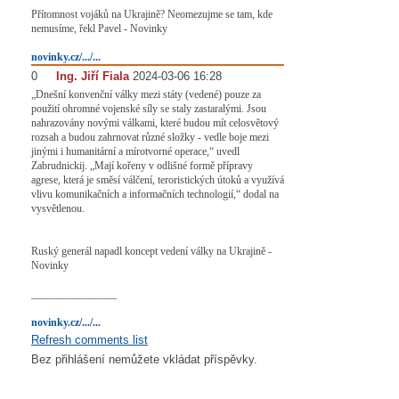
Přítomnost vojáků na Ukrajině? Neomezujme se tam, kde
nemusíme, řekl Pavel - Novinky
novinky.cz/.../...
0
#
Ing. Jiří Fiala
2024-03-06 16:28
„Dnešní konvenční války mezi státy (vedené) pouze za
použití ohromné vojenské síly se staly zastaralými. Jsou
nahrazovány novými válkami, které budou mít celosvětový
rozsah a budou zahrnovat různé složky - vedle boje mezi
jinými i humanitární a mírotvorné operace,“ uvedl
Zabrudnickij. „Mají kořeny v odlišné formě přípravy
agrese, která je směsí válčení, teroristických útoků a využívá
vlivu komunikačních a informačních technologií,“ dodal na
vysvětlenou.
Ruský generál napadl koncept vedení války na Ukrajině -
Novinky
________________
novinky.cz/.../...
Refresh comments list
Bez přihlášení nemůžete vkládat příspěvky.