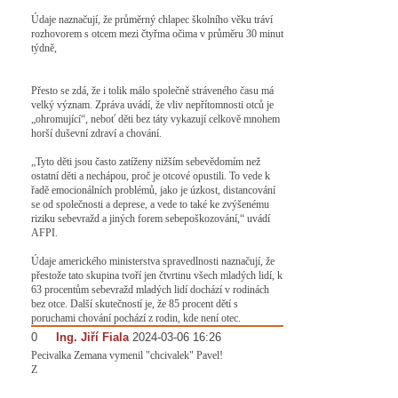
Údaje naznačují, že průměrný chlapec školního věku tráví
rozhovorem s otcem mezi čtyřma očima v průměru 30 minut
týdně,
Přesto se zdá, že i tolik málo společně stráveného času má
velký význam. Zpráva uvádí, že vliv nepřítomnosti otců je
„ohromující“, neboť děti bez táty vykazují celkově mnohem
horší duševní zdraví a chování.
„Tyto děti jsou často zatíženy nižším sebevědomím než
ostatní děti a nechápou, proč je otcové opustili. To vede k
řadě emocionálních problémů, jako je úzkost, distancování
se od společnosti a deprese, a vede to také ke zvýšenému
riziku sebevražd a jiných forem sebepoškozování,“ uvádí
AFPI.
Údaje amerického ministerstva spravedlnosti naznačují, že
přestože tato skupina tvoří jen čtvrtinu všech mladých lidí, k
63 procentům sebevražd mladých lidí dochází v rodinách
bez otce. Další skutečností je, že 85 procent dětí s
poruchami chování pochází z rodin, kde není otec.
0
#
Ing. Jiří Fiala
2024-03-06 16:26
Pecivalka Zemana vymenil "chcivalek" Pavel!
Z