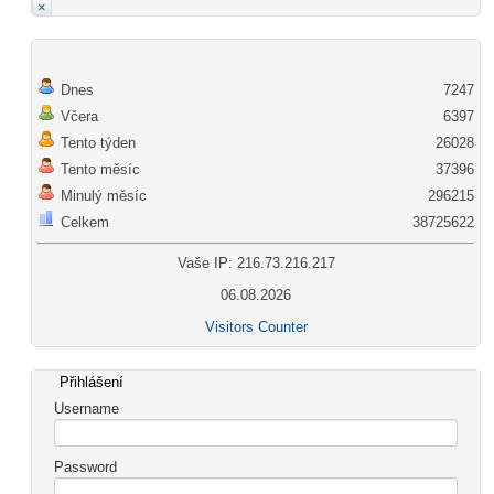
×
Dnes
7247
Včera
6397
Tento týden
26028
Tento měsíc
37396
Minulý měsíc
296215
Celkem
38725622
Vaše IP: 216.73.216.217
06.08.2026
Visitors Counter
Přihlášení
Username
Password