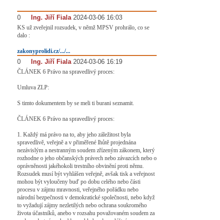
0
#
Ing. Jiří Fiala
2024-03-06 16:03
KS už zveřejnil rozsudek, v němž MPSV prohrálo, co se
dalo :
zakonyprolidi.cz/.../...
0
#
Ing. Jiří Fiala
2024-03-06 16:19
ČLÁNEK 6 Právo na spravedlivý proces:
Umluva ZLP:
S timto dokumentem by se meli ti burani seznamit.
ČLÁNEK 6 Právo na spravedlivý proces:
1. Každý má právo na to, aby jeho záležitost byla
spravedlivě, veřejně a v přiměřené lhůtě projednána
nezávislým a nestranným soudem zřízeným zákonem, který
rozhodne o jeho občanských právech nebo závazcích nebo o
oprávněnosti jakéhokoli trestního obvinění proti němu.
Rozsudek musí být vyhlášen veřejně, avšak tisk a veřejnost
mohou být vyloučeny buď po dobu celého nebo části
procesu v zájmu mravnosti, veřejného pořádku nebo
národní bezpečnosti v demokratické společnosti, nebo když
to vyžadují zájmy nezletilých nebo ochrana soukromého
života účastníků, anebo v rozsahu považovaném soudem za