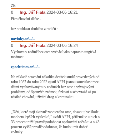
ZB
0
#
Ing. Jiří Fiala
2024-03-06 16:21
Přestěhování dítěte -
bez souhlasu druhého z rodičů :
novinky.cz/.../...
0
#
Ing. Jiří Fiala
2024-03-06 16:24
Výchova v rodině bez otce vychází jako naprosto tragická
možnost :
epochtimes.cz/.../...
Na základě srovnání několika desítek studií provedených od
roku 1987 do roku 2022 zjistil AFPI jasnou souvislost mezi
dětmi vychovávanými v rodinách bez otce a vývojovými
problémy, od špatných známek, úzkosti a sebevražd až po
násilné chování, užívání drog a kriminalitu.
„Děti, které mají aktivně zapojeného otce, dosahují ve škole
mnohem lepších výsledků,“ uvádí AFPI, přičemž je u nich o
33 procent nižší pravděpodobnost opakování ročníku a o 43
procent vyšší pravděpodobnost, že budou mít dobré
známky.