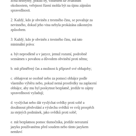
zcela nezbytný, pokud by, vzhledem ke zvláštním
okolnostem, veřejnost řízení mohla být na újmu zájmům
spravedlnosti.
2. Každý, kdo je obviněn z trestného činu, se považuje za
nevinného, dokud jeho vina nebyla prokázána zákonným
způsobem.
3. Každý, kdo je obviněn z trestného činu, má tato
minimální práva:
a. být neprodleně a v jazyce, jemuž rozumí, podrobně
seznámen s povahou a důvodem obvinění proti němu;
b. mít přiměřený čas a možnost k přípravě své obhajoby;
c. obhajovat se osobně nebo za pomoci obhájce podle
vlastního výběru nebo, pokud nemá prostředky na zaplacení
obhájce, aby mu byl poskytnut bezplatně, jestliže to zájmy
spravedlnosti vyžadují;
d. vyslýchat nebo dát vyslýchat svědky proti sobě a
dosáhnout předvolání a výslechu svědků ve svůj prospěch
za stejných podmínek, jako svědků proti sobě;
e. mít bezplatnou pomoc tlumočníka, jestliže nerozumí
jazyku používanému před soudem nebo tímto jazykem
nemluví