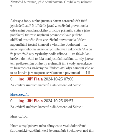
Zbytečná buzerace, ještě odměňovaná. Chyběla by někomu
?
____________
Adresy a fotky a plná jména s datem narození těch fízlů
jejich šéfů atd? NIc? šéfík jasné zneužívání pravomocí a
odstranění demokratického principu právního státu a jeho
podřízený fízl zase neplnění povinností jako je třeba
ohlášení trestného činu zneužívání pravomocí a účelem
napomáhání trestné činnosti a vlastního obohacení .......
něco nejasného na jasně daných platných zákonech? A a co
že je ten žold a ty výslužky podle zákona .... za flákání ani
brečení do médiíí to fakt není justiční mafiánci ... kdy jste se
těm poškozeným omluvily a uhradili jim škody za exekuce
za buzeraci čas strávený na úřadech atd když samotní víte že
to co konáte je v rozporu se zákonem a povinností ..... LS
0
#
Ing. Jiří Fiala
2024-10-25 07:00
Za krádeží smírčích kamenů stáli dementi od Silnic :
idnes.cz/.../...
0
#
Ing. Jiří Fiala
2024-10-25 09:57
Za krádeží smírčích kamenů stáli dementi od Silnic :
idnes.cz/.../...
Hmm a mají pánové nebo dámy co to vzali dokončené
šutrologické vzdělání, které je opravňuje špekulovat nad tím