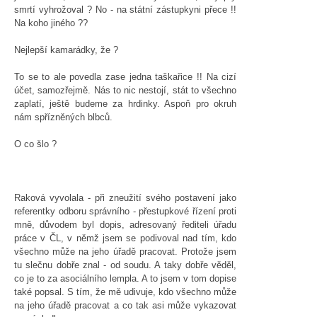
smrtí vyhrožoval ? No - na státní zástupkyni přece !!
Na koho jiného ??
Nejlepší kamarádky, že ?
To se to ale povedla zase jedna taškařice !! Na cizí
účet, samozřejmě. Nás to nic nestojí, stát to všechno
zaplatí, ještě budeme za hrdinky. Aspoň pro okruh
nám spřízněných blbců.
O co šlo ?
Raková vyvolala - při zneužití svého postavení jako
referentky odboru správního - přestupkové řízení proti
mně, důvodem byl dopis, adresovaný řediteli úřadu
práce v ČL, v němž jsem se podivoval nad tím, kdo
všechno může na jeho úřadě pracovat. Protože jsem
tu slečnu dobře znal - od soudu. A taky dobře věděl,
co je to za asociálního lempla. A to jsem v tom dopise
také popsal. S tím, že mě udivuje, kdo všechno může
na jeho úřadě pracovat a co tak asi může vykazovat