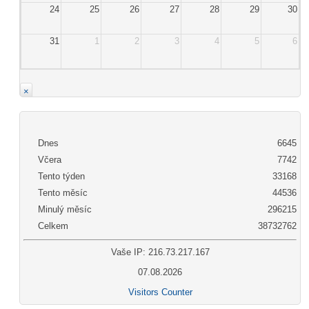
24
25
26
27
28
29
30
31
1
2
3
4
5
6
×
Dnes
6645
Včera
7742
Tento týden
33168
Tento měsíc
44536
Minulý měsíc
296215
Celkem
38732762
Vaše IP: 216.73.217.167
07.08.2026
Visitors Counter