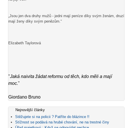
„Jsou jen dva druhy mužů - jedni mají peníze díky svým ženám, druzí
mají ženy díky svým penězům.“
Elizabeth Taylorová
"
Jaká naivita žádat reformu od těch, kdo měli a mají
moc.
"
Giordano Bruno
Nejnovější články
Stěžujete si na policii ? Patříte do blázince !!
Stížnost se podává na hrubé chování, ne na trestné činy
Úřad majetkový : Když se odpovídat nechce...