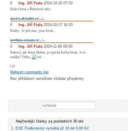
0
#
Ing. Jiří Fiala
2024-10-25 07:02
Klub Orion v Řehořově ulici :
zpravy.aktualne.cz/.../...
0
#
Ing. Jiří Fiala
2024-10-27 16:20
Knihy : Je jich moc, jsou levné...
medium.seznam.cz/.../...
0
#
Ing. Jiří Fiala
2024-11-06 09:00
Raková, jak doma říkáme, je typická bečka hnoje. Je to
urážka? Těžko,
..
LN
Refresh comments list
Bez přihlášení nemůžete vkládat příspěvky.
Vyhledávání
Nejčtenější články za posledních 30 dni
EXE Podkonický vymáhá již 10 let 0,00 Kč