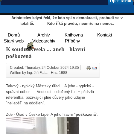
Open Menu
Aristoteles kdysi řekl, že kdo spí v demokracii, probudí se v
totalitě. Kdo říká pravdu, neumře na nemoc.
Domů
Archiv
Knihovna
Kontakt
Starý web
Videoarchiv
Příběhy
K soudu zvesela ... aneb - hlavní
poškozená
Created: Thursday, 24 October 2024 19:35
Written by Ing. Jiří Fiala
Hits: 1988
Takový - typický Městský úřad ...A jeho - typický -
správní odbor ... Vedoucí - odložený fízl + přidrzlá
referentka, požívající plné důvěry jako údajně
"nejlepší" na oddělení.
Zde - Úřad v České Lípě. A jeho hlavní "
poškozená
".