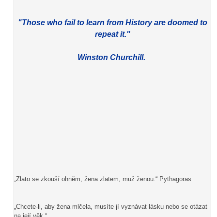
"Those who fail to learn from History are doomed to
repeat it."
Winston Churchill.
„Zlato se zkouší ohněm, žena zlatem, muž ženou.“ Pythagoras
„Chcete-li, aby žena mlčela, musíte jí vyznávat lásku nebo se otázat
na její věk.“