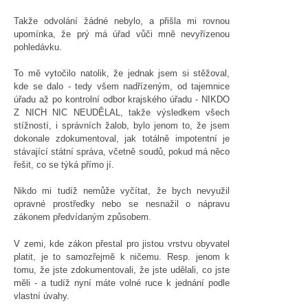
Takže odvolání žádné nebylo, a přišla mi rovnou
upomínka, že prý má úřad vůči mně nevyřízenou
pohledávku.
To mě vytočilo natolik, že jednak jsem si stěžoval,
kde se dalo - tedy všem nadřízeným, od tajemnice
úřadu až po kontrolní odbor krajského úřadu - NIKDO
Z NICH NIC NEUDĚLAL, takže výsledkem všech
stížností, i správních žalob, bylo jenom to, že jsem
dokonale zdokumentoval, jak totálně impotentní je
stávající státní správa, včetně soudů, pokud má něco
řešit, co se týká přímo jí.
Nikdo mi tudíž nemůže vyčítat, že bych nevyužil
opravné prostředky nebo se nesnažil o nápravu
zákonem předvídaným způsobem.
V zemi, kde zákon přestal pro jistou vrstvu obyvatel
platit, je to samozřejmě k ničemu. Resp. jenom k
tomu, že jste zdokumentovali, že jste udělali, co jste
měli - a tudíž nyní máte volné ruce k jednání podle
vlastní úvahy.