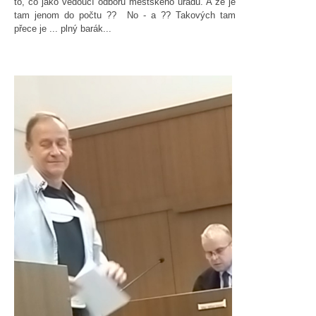
to, co jako vedoucí odboru městského úřadu. A že je
tam jenom do počtu ?? No - a ?? Takových tam
přece je ... plný barák...