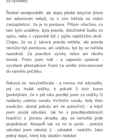
za výsledky.
Ředitel neodpověděl, ale dopis předal dotyčné (které
ani adresován nebyl), ta s ním běžela na státní
zastupitelství, že je to pomluva. Přitom všechno, co
tam bylo uváděno, byla pravda, doložitelně buďto ze
spisu, nebo z výpovědí lidí z jejího nejbližšího okolí.
Chápu, že se jí taková pravda nelíbila, ale pravda
nemůže být pomluvou, ani urážkou, byť by se nelíbila
nastokrát. Za pravdivé výroky nelze ani nikoho
trestat. Proto jsem měl - a naprosto správně -
vyvolané přestupkové řízení za uměle zinscenované
do samého počátku.
Raková nic nevyšetřovala - a rovnou mě odsoudila,
prý za hrubé urážky, k pokutě 5 tisíc korun
(podotýkám, že o půl roku později jsem za urážky či
nadávky celému senátu Vrchního soudu, tedy třem
soudcům, dostal pokutu ani ne poloviční) - a když
jsem poslal odvolání, tak ho s pravděpodobností
hraničící s jistotou ukradla, aby se nemohlo jinde
projednávat. AlespoŇ tak se mi to jevilo - protože
odvolání jsem odeslal, jí - záhadně - nedošlo. Jako
jediný dopis, který kdy úřadům nedošel.