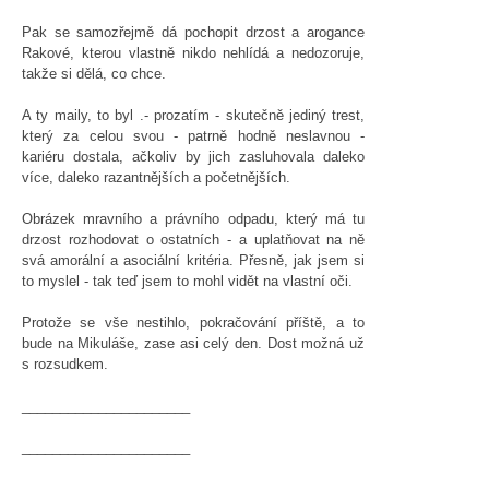
Pak se samozřejmě dá pochopit drzost a arogance
Rakové, kterou vlastně nikdo nehlídá a nedozoruje,
takže si dělá, co chce.
A ty maily, to byl .- prozatím - skutečně jediný trest,
který za celou svou - patrně hodně neslavnou -
kariéru dostala, ačkoliv by jich zasluhovala daleko
více, daleko razantnějších a početnějších.
Obrázek mravního a právního odpadu, který má tu
drzost rozhodovat o ostatních - a uplatňovat na ně
svá amorální a asociální kritéria. Přesně, jak jsem si
to myslel - tak teď jsem to mohl vidět na vlastní oči.
Protože se vše nestihlo, pokračování příště, a to
bude na Mikuláše, zase asi celý den. Dost možná už
s rozsudkem.
______________________
______________________