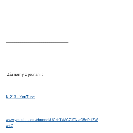
_____________________________
______________________________
Záznamy
z jednání :
K 213 - YouTube
www.youtube.com/channel/UCzbTxMCZJFNtaO5ePHZW
w4Q