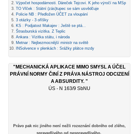
Výpočet hospodárnosti. Dáreček Tejcovi. K jeho výročí na MSp
TO Vlček : Státní (zás)tupec se sám usvědčuje
Policie NB : Předložen ÚČET za vloupání
3 otázky - 3 oříšky
KS : Podjatost Makajev : Ještě se ptá...
Štrasburská vizitka. Z Teplic
Ankara : Vizitka státu, i národa
Metnar : Nejbezmocnější ministr na světě
INSolvence v plenkách : Srážky plátce mzdy
"MECHANICKÁ APLIKACE MIMO SMYSL A ÚČEL
PRÁVNÍ NORMY ČINÍ Z PRÁVA NÁSTROJ ODCIZENÍ
A ABSURDITY. "
ÚS - N 163/9 SbNU
Právo pak nic jiného není nežli rozeznání dobrého od zlého,
spravedlivého od nespravedlivého.