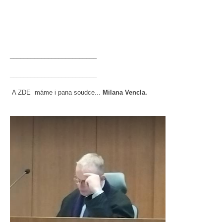
_________________________
_________________________
A ZDE máme i pana soudce...
Milana Vencla.