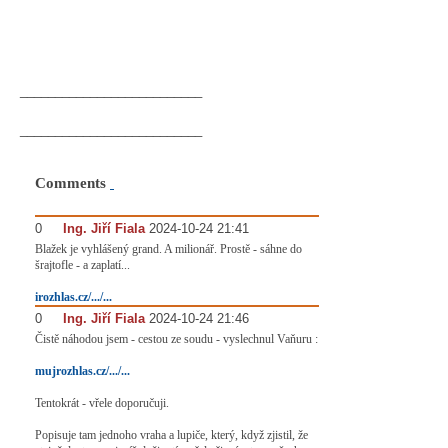
__________________________
__________________________
Comments
0
#
Ing. Jiří Fiala
2024-10-24 21:41
Blažek je vyhlášený grand. A milionář. Prostě - sáhne do
šrajtofle - a zaplatí...
irozhlas.cz/.../...
0
#
Ing. Jiří Fiala
2024-10-24 21:46
Čistě náhodou jsem - cestou ze soudu - vyslechnul Vaňuru :
mujrozhlas.cz/.../...
Tentokrát - vřele doporučuji.
Popisuje tam jednoho vraha a lupiče, který, když zjistil, že