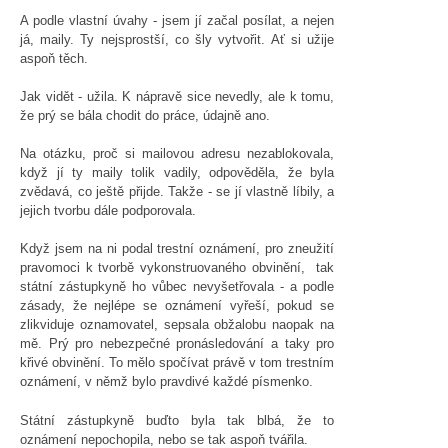
A podle vlastní úvahy - jsem jí začal posílat, a nejen
já, maily. Ty nejsprostší, co šly vytvořit. Ať si užije
aspoň těch.
Jak vidět - užila. K nápravě sice nevedly, ale k tomu,
že prý se bála chodit do práce, údajně ano.
Na otázku, proč si mailovou adresu nezablokovala,
když jí ty maily tolik vadily, odpověděla, že byla
zvědavá, co ještě přijde. Takže - se jí vlastně líbily, a
jejich tvorbu dále podporovala.
Když jsem na ni podal trestní oznámení, pro zneužití
pravomoci k tvorbě vykonstruovaného obvinění, tak
státní zástupkyně ho vůbec nevyšetřovala - a podle
zásady, že nejlépe se oznámení vyřeší, pokud se
zlikviduje oznamovatel, sepsala obžalobu naopak na
mě. Prý pro nebezpečné pronásledování a taky pro
křivé obvinění. To mělo spočívat právě v tom trestním
oznámení, v němž bylo pravdivé každé písmenko.
Státní zástupkyně buďto byla tak blbá, že to
oznámení nepochopila, nebo se tak aspoň tvářila.