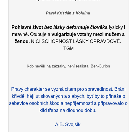
Pavel Kristián z Koldína
Pohlavní život
bez lásky deformuje člověka
fyzicky i
mravně. Otupuje a
vulgarizuje vztahy mezi mužem a
ženou.
NIČÍ SCHOPNOST LÁSKY OPRAVDOVÉ.
TGM
Kdo nevěří na zázraky, není realista. Ben-Gurion
Pravý charakter se vyzná citem pro spravedlnost. Brání
křivdě, hájí utiskovaných a slabých, byť by to přinášelo
sebevíce osobních škod a nepříjemností a připravovalo o
klid třeba na dlouhou dobu.
A.B. Svojsík