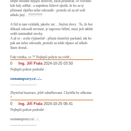
stejně dostane nejspíš doživotí, začal přiznávat, co všechno
kde kdy udělal - a najednou fízlové zjistili, že ho za ty
přiznaný elpíčka nelze odsoudit - protože už za ně sedí
někdo jiný... !!!!!!!!!!!!
A fízl to tam vykládá, jakoby nic... Jinými slovy : To, že bez
důkazů odsoudí nevinné, je naprosto běžné, musí jich takhle
sedět minimálně stovky.
A až se - zcela výjimečně - přizná skutečný pachatel, tak ho
pak ani nelze odsoudit, protože za tohle elpaso už někdo
flastr dostal...
Fakt vizitka, co ?? Nejlepší policie na světě.,..
0
#
Ing. Jiří Fiala
2024-10-25 03:50
Nejlepší policie podruhé :
seznamzpravy.cz/.../...
_______________
Zbytečná buzerace, ještě odměňovaná. Chyběla by někomu
?
0
#
Ing. Jiří Fiala
2024-10-25 06:41
Nejlepší policie podruhé :
seznamzpravy.cz/.../...
_______________