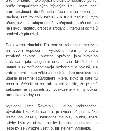
a to hromadně - jako vybrané úložiště nepotřebných či
spíše neupotřebitelných bývalých fízlů, které není
kam upíchnout, do důchodu (třeba invalidního) se jim
nechce, tam by tolik nebrali - a tudíž zaplavují tyto
úřady, jež mají údajně sloužit veřejnosti - a přenáší na
ně i svou nadutou drzost a aroganci, kterou si od fízlů
spolehlivě přinášejí.
Poškozená chudinka Raková se výmluvně projevila
při svém odpoledním výslechu, kam ji přivedla
zesílená eskorta - vlastně, správně, jako hlavního
zločince - jako arogantní drzá mrcha, která si sice
neumí nijak zdůvodnit svoje rozhodnutí o pokutě, ale
zato se umí - jako většina soudců - drze odvolávat na
údajné písemné zdůvodnění, které, když si dáte tu
práci a přečtete si ho, tak akorát zjistíte, že je celé
založeno na výpovědi tzv. poškozené - a jiný důkaz
tam nikde žádný není.
Vyslechli jsme Rakovou, i jejího nadřízeného,
bývalého fízla Adamce - to je evidentně postavička
přímo do džezu, neškodná figurka, loutka, která
kdyby byla ze dřeva, tak by to nikdo nepoznal - a
ještě by se výrazně ušetřilo, při stejném výsledku.