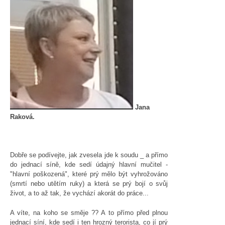
Jana
Raková.
Dobře se podívejte, jak zvesela jde k soudu _ a přímo
do jednací síně, kde sedí údajný hlavní mučitel -
"hlavní poškozená", které prý mělo být vyhrožováno
(smrtí nebo utětím ruky) a která se prý bojí o svůj
život, a to až tak, že vychází akorát do práce...
A víte, na koho se směje ?? A to přímo před plnou
jednací síní, kde sedí i ten hrozný terorista, co jí prý