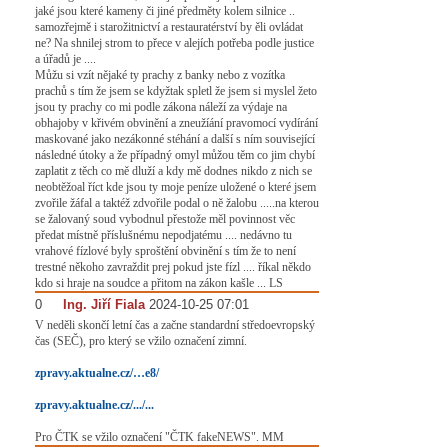
jaké jsou které kameny či jiné předměty kolem silnice ..
samozřejmě i starožitnictví a restauratérství by ěli ovládat
ne? Na shnilej strom to přece v alejích potřeba podle justice
a úřadů je ....
Můžu si vzít nějaké ty prachy z banky nebo z vozítka
prachů s tím že jsem se kdyžtak spletl že jsem si myslel žeto
jsou ty prachy co mi podle zákona náleží za výdaje na
obhajoby v křivém obvinění a zneužíání pravomocí vydírání
maskované jako nezákonné stéhání a další s ním související
následné útoky a že případný omyl můžou těm co jim chybí
zaplatit z těch co mě dluží a kdy mě dodnes nikdo z nich se
neobtěžoal říct kde jsou ty moje peníze uložené o které jsem
zvořile žáfal a taktéž zdvořile podal o ně žalobu .....na kterou
se žalovaný soud vybodnul přestože měl povinnost věc
předat místně příslušnému nepodjatému .... nedávno tu
vrahové fízlové byly sproštění obvinění s tím že to není
trestné někoho zavraždit prej pokud jste fízl .... říkal někdo
kdo si hraje na soudce a přitom na zákon kašle ... LS
0
#
Ing. Jiří Fiala
2024-10-25 07:01
V neděli skončí letní čas a začne standardní středoevropský
čas (SEČ), pro který se vžilo označení zimní.
zpravy.aktualne.cz/…e8/
zpravy.aktualne.cz/.../...
Pro ČTK se vžilo označení "ČTK fakeNEWS". MM