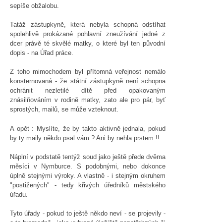
sepíše obžalobu.
Tatáž zástupkyně, která nebyla schopná odstíhat
spolehlivě prokázané pohlavní zneužívání jedné z
dcer právě té skvělé matky, o které byl ten původní
dopis - na Úřad práce.
Z toho mimochodem byl přítomná veřejnost nemálo
konsternovaná - že státní zástupkyně není schopna
ochránit nezletilé dítě před opakovaným
znásilňováním v rodině matky, zato ale pro pár, byť
sprostých, mailů, se může vzteknout.
A opět : Myslíte, že by takto aktivně jednala, pokud
by ty maily někdo psal vám ? Ani by nehla prstem !!
Náplní v podstatě tentýž soud jako ještě přede dvěma
měsíci v Nymburce. S podobnými, nebo dokonce
úplně stejnými výroky. A vlastně - i stejným okruhem
"postižených" - tedy křivých úředníků městského
úřadu.
Tyto úřady - pokud to ještě někdo neví - se projevily -