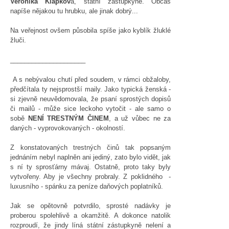
Veronika Klapkov
á, státní zástupkyně. Občas
napíše nějakou tu hrubku, ale jinak dobrý...
Na veřejnost ovšem působila spíše jako kyblík žluklé
žluči.
_____________________
A s nebývalou chutí před soudem, v rámci obžaloby,
předčítala ty nejsprostší maily. Jako typická ženská -
si zjevně neuvědomovala, že psaní sprostých dopisů
či mailů - může sice leckoho vytočit - ale samo o
sobě
NENÍ TRESTNÝM ČINEM
, a už vůbec ne za
daných - vyprovokovaných - okolností.
Z konstatovaných trestných činů tak popsaným
jednáním nebyl naplněn ani jediný, zato bylo vidět, jak
s ní ty sprosťárny mávaj. Ostatně, proto taky byly
vytvořeny. Aby je všechny probraly. Z poklidného -
luxusního - spánku za peníze daňových poplatníků.
Jak se opětovně potvrdilo, sprosté nadávky je
proberou spolehlivě a okamžitě. A dokonce natolik
rozproudí, že jindy líná státní zástupkyně nelení a