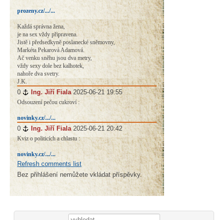
prozeny.cz/.../...
Každá správna žena,
je na sex vždy připravena.
Jistě i předsedkyně poslanecké sněmovny,
Markéta Pekarová Adamová.
Ač venku sněhu jsou dva metry,
vždy sexy dole bez kalhotek,
nahoře dva svetry.
J.K.
0
#
Ing. Jiří Fiala
2025-06-21 19:55
Odsouzení pečou cukroví :
novinky.cz/.../...
0
#
Ing. Jiří Fiala
2025-06-21 20:42
Kviz o politicích a chlastu :
novinky.cz/.../...
Refresh comments list
Bez přihlášení nemůžete vkládat příspěvky.
Vyhledávání