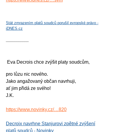
Stát zmrazením platů soudců porušil evropské právo -
iDNES.cz
___________
Eva Decrois chce zvýšit platy soudcům,
pro lůzu nic nového.
Jako angažovaný občan navrhuji,
ať jim přidá ze svého!
J.K.
https://www.novinky.cz/…820
Decroix navrhne Stanjurovi zpětné zvýšení
platů soudců - Novinky