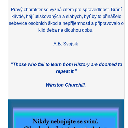
Pravý charakter se vyzná citem pro spravedlnost. Brání
křivdě, hájí utiskovaných a slabých, byť by to přinášelo
sebevíce osobních škod a nepříjemností a připravovalo o
klid třeba na dlouhou dobu.
A.B. Svojsík
"Those who fail to learn from History are doomed to
repeat it."
Winston Churchill.