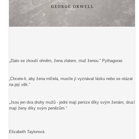
„Zlato se zkouší ohněm, žena zlatem, muž ženou.“ Pythagoras
„Chcete-li, aby žena mlčela, musíte jí vyznávat lásku nebo se otázat
na její věk.“
„Jsou jen dva druhy mužů - jedni mají peníze díky svým ženám, druzí
mají ženy díky svým penězům.“
Elizabeth Taylorová