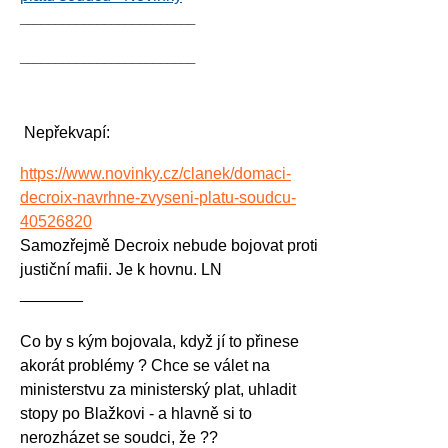
_________________________
_________________________
Nepřekvapí:
https://www.novinky.cz/clanek/domaci-
decroix-navrhne-zvyseni-platu-soudcu-
40526820
Samozřejmě Decroix nebude bojovat proti
justiční mafii. Je k hovnu. LN
_______
Co by s kým bojovala, když jí to přinese
akorát problémy ? Chce se válet na
ministerstvu za ministerský plat, uhladit
stopy po Blažkovi - a hlavně si to
nerozházet se soudci, že ??