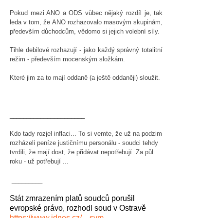
Pokud mezi ANO a ODS vůbec nějaký rozdíl je, tak
leda v tom, že ANO rozhazovalo masovým skupinám,
především důchodcům, vědomo si jejich volební síly.
Tihle debilové rozhazují - jako každý správný totalitní
režim - především mocenským složkám.
Které jim za to mají oddaně (a ještě oddaněji) sloužit.
______________________
______________________
Kdo tady rozjel inflaci... To si vemte, že už na podzim
rozházeli peníze justičnímu personálu - soudci tehdy
tvrdili, že mají dost, že přidávat nepotřebují. Za půl
roku - už potřebují ...
_________
Stát zmrazením platů soudců porušil
evropské právo, rozhodl soud v Ostravě
https://www.idnes.cz/…svm