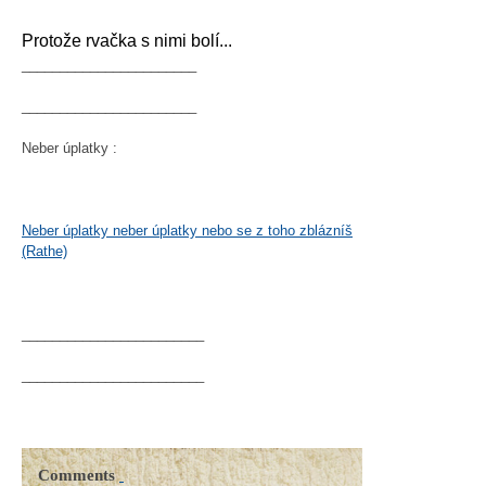
Protože rvačka s nimi bolí...
_______________________
_______________________
Neber úplatky :
Neber úplatky neber úplatky nebo se z toho zblázníš
(Rathe)
________________________
________________________
Comments