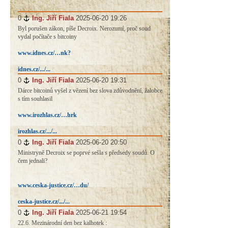
0
#
Ing. Jiří Fiala
2025-06-20 19:26
Byl porušen zákon, píše Decroix. Nerozumí, proč soud
vydal počítače s bitcoiny
www.idnes.cz/…nk?
idnes.cz/.../...
0
#
Ing. Jiří Fiala
2025-06-20 19:31
Dárce bitcoinů vyšel z vězení bez slova zdůvodnění, žalobce
s tím souhlasil
www.irozhlas.cz/…hrk
irozhlas.cz/.../...
0
#
Ing. Jiří Fiala
2025-06-20 20:50
Ministryně Decroix se poprvé sešla s předsedy soudů. O
čem jednali?
www.ceska-justice.cz/…du/
ceska-justice.cz/.../...
0
#
Ing. Jiří Fiala
2025-06-21 19:54
22.6. Mezinárodní den bez kalhotek :