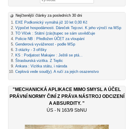
Nejčtenější články za posledních 30 dni
EXE Podkonický vymáhá již 10 let 0,00 Kč
Výpočet hospodárnosti. Dáreček Tejcovi. K jeho výročí na MSp
TO Vlček : Státní (zás)tupec se sám usvědčuje
Policie NB : Předložen ÚČET za vloupání
Genderová vyváženost - podle MSp
3 otázky - 3 oříšky
KS : Podjatost Makajev : Ještě se ptá...
Štrasburská vizitka. Z Teplic
Ankara : Vizitka státu, i národa
Ceplová vede soud(y). A ručí za jejich osazenstvo
"MECHANICKÁ APLIKACE MIMO SMYSL A ÚČEL
PRÁVNÍ NORMY ČINÍ Z PRÁVA NÁSTROJ ODCIZENÍ
A ABSURDITY. "
ÚS - N 163/9 SbNU