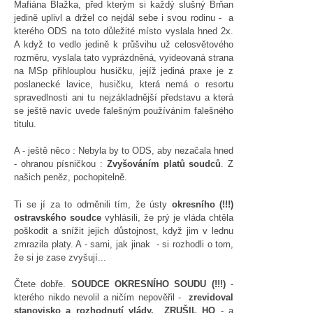
Mafiána Blažka, před kterým si každý slušný Brňan
jedině uplivl a držel co nejdál sebe i svou rodinu - a
kterého ODS na toto důležité místo vyslala hned 2x.
A když to vedlo jedině k průšvihu už celosvětového
rozměru, vyslala tato vyprázdněná, vyideovaná strana
na MSp přihlouplou husičku, jejíž jediná praxe je z
poslanecké lavice, husičku, která nemá o resortu
spravedlnosti ani tu nejzákladnější představu a která
se ještě navíc uvede falešným používáním falešného
titulu.
A - ještě něco : Nebyla by to ODS, aby nezačala hned
- ohranou písničkou :
Zvyšováním platů soudců
. Z
našich peněz, pochopitelně.
Ti se jí za to odměnili tím, že ústy
okresního (!!!)
ostravského soudce
vyhlásili, že prý je vláda chtěla
poškodit a snížit jejich důstojnost, když jim v lednu
zmrazila platy. A - sami, jak jinak - si rozhodli o tom,
že si je zase zvyšují...
Čtete dobře.
SOUDCE OKRESNÍHO SOUDU (!!!)
-
kterého nikdo nevolil a ničím nepověřil -
zrevidoval
stanovisko a rozhodnutí vlády,
ZRUŠIL HO
- a