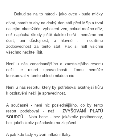
Dokud se na to národ - jako ovce - bude mlčky
dívat, namísto aby na druhý den stál před MSp a trval
na jejím okamžitém vyhození ven, pokud možno dřív,
než napáchá škody ještě daleko horší - nemáme ani
čest, ani důstojnost, a hlavně : necítíme
zodpovědnost za tento stát. Pak si holt všichni
všechno nechte líbit.
Není u nás zanedbanějšího a zaostalejšího resortu
nežli je resort spravedlnosti. Tomu nemůže
konkurovat v tomto ohledu nikdo a nic.
Není u nás resortu, který by potřeboval akutnější kůru
k ozdravění nežli je spravedlnost.
A současně - není nic poslednějšího, co by tento
resort potřeboval - než
ZVYŠOVÁNÍ PLATŮ
SOUDCŮ.
Nota bene - bez jakékoliv protihodnoty,
bez jakéhokoliv požadavku na zlepšení.
A pak kdo tady vytváří inflační tlaky.