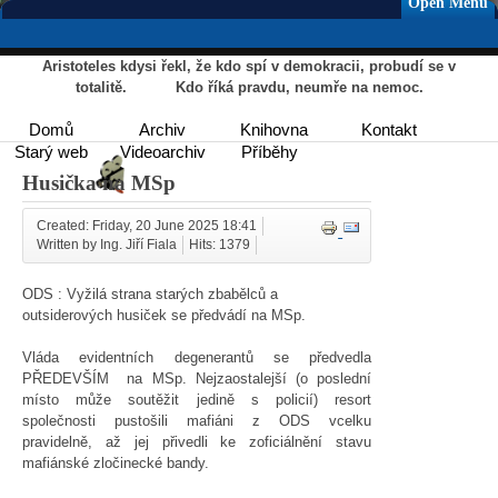
Open Menu
Aristoteles kdysi řekl, že kdo spí v demokracii, probudí se v
totalitě. Kdo říká pravdu, neumře na nemoc.
Domů
Archiv
Knihovna
Kontakt
Starý web
Videoarchiv
Příběhy
Husička na MSp
Created: Friday, 20 June 2025 18:41
Written by Ing. Jiří Fiala
Hits: 1379
ODS : Vyžilá strana starých zbabělců a
outsiderových husiček se předvádí na MSp.
Vláda evidentních degenerantů se předvedla
PŘEDEVŠÍM na MSp. Nejzaostalejší (o poslední
místo může soutěžit jedině s policií) resort
společnosti pustošili mafiáni z ODS vcelku
pravidelně, až jej přivedli ke zoficiálnění stavu
mafiánské zločinecké bandy.