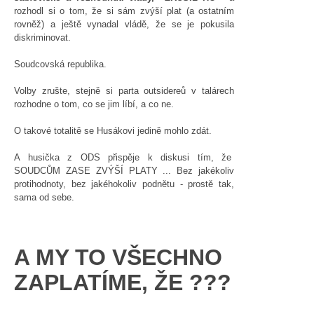
rozhodl si o tom, že si sám zvýší plat (a ostatním
rovněž) a ještě vynadal vládě, že se je pokusila
diskriminovat.
Soudcovská republika.
Volby zrušte, stejně si parta outsidereů v talárech
rozhodne o tom, co se jim líbí, a co ne.
O takové totalitě se Husákovi jedině mohlo zdát.
A husička z ODS přispěje k diskusi tím, že
SOUDCŮM ZASE ZVÝŠÍ PLATY ... Bez jakékoliv
protihodnoty, bez jakéhokoliv podnětu - prostě tak,
sama od sebe.
A MY TO VŠECHNO
ZAPLATÍME, ŽE ???