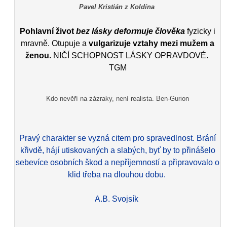
Pavel Kristián z Koldína
Pohlavní život
bez lásky deformuje člověka
fyzicky i
mravně. Otupuje a
vulgarizuje vztahy mezi mužem a
ženou.
NIČÍ SCHOPNOST LÁSKY OPRAVDOVÉ.
TGM
Kdo nevěří na zázraky, není realista. Ben-Gurion
Pravý charakter se vyzná citem pro spravedlnost. Brání
křivdě, hájí utiskovaných a slabých, byť by to přinášelo
sebevíce osobních škod a nepříjemností a připravovalo o
klid třeba na dlouhou dobu.
A.B. Svojsík