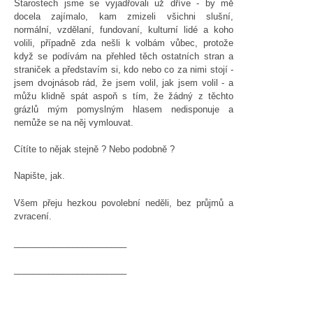
Starostech jsme se vyjadřovali už dříve - by mě
docela zajímalo, kam zmizeli všichni slušní,
normální, vzdělaní, fundovaní, kulturní lidé a koho
volili, případně zda nešli k volbám vůbec, protože
když se podívám na přehled těch ostatních stran a
straniček a představím si, kdo nebo co za nimi stojí -
jsem dvojnásob rád, že jsem volil, jak jsem volil - a
můžu klidně spát aspoň s tím, že žádný z těchto
grázlů mým pomyslným hlasem nedisponuje a
nemůže se na něj vymlouvat.
Cítíte to nějak stejně ? Nebo podobně ?
Napište, jak.
Všem přeju hezkou povolební neděli, bez průjmů a
zvracení.
_______________________
_______________________