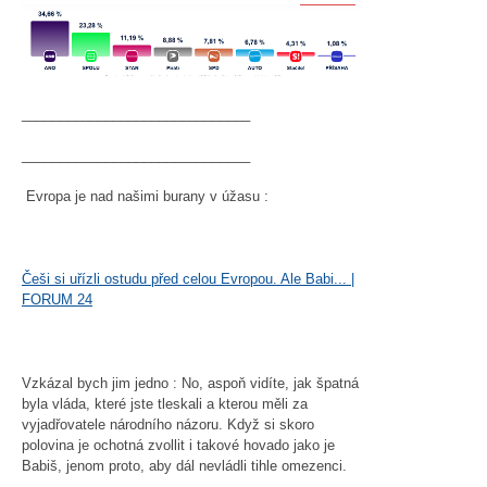
______________________________
______________________________
Evropa je nad našimi burany v úžasu :
Češi si uřízli ostudu před celou Evropou. Ale Babi... |
FORUM 24
Vzkázal bych jim jedno : No, aspoň vidíte, jak špatná
byla vláda, které jste tleskali a kterou měli za
vyjadřovatele národního názoru. Když si skoro
polovina je ochotná zvollit i takové hovado jako je
Babiš, jenom proto, aby dál nevládli tihle omezenci.