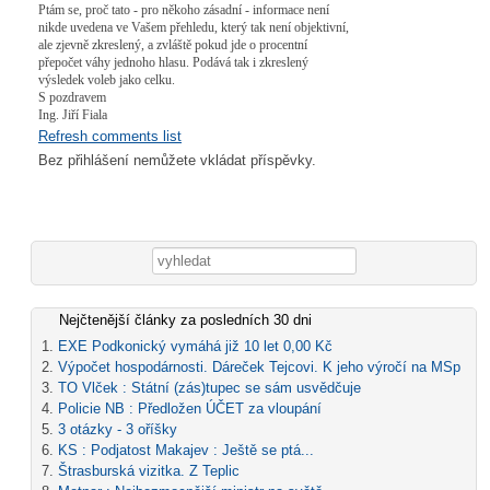
Ptám se, proč tato - pro někoho zásadní - informace není
nikde uvedena ve Vašem přehledu, který tak není objektivní,
ale zjevně zkreslený, a zvláště pokud jde o procentní
přepočet váhy jednoho hlasu. Podává tak i zkreslený
výsledek voleb jako celku.
S pozdravem
Ing. Jiří Fiala
Refresh comments list
Bez přihlášení nemůžete vkládat příspěvky.
Vyhledávání
Nejčtenější články za posledních 30 dni
EXE Podkonický vymáhá již 10 let 0,00 Kč
Výpočet hospodárnosti. Dáreček Tejcovi. K jeho výročí na MSp
TO Vlček : Státní (zás)tupec se sám usvědčuje
Policie NB : Předložen ÚČET za vloupání
3 otázky - 3 oříšky
KS : Podjatost Makajev : Ještě se ptá...
Štrasburská vizitka. Z Teplic