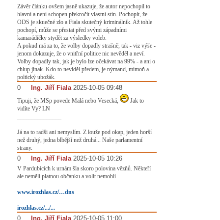
Závěr článku ovšem jasně ukazuje, že autor nepochopil to
hlavní a není schopen překročit vlastní stín. Pochopit, že
ODS je skuečné zlo a Fiala skutečný kriminálník. Až tohle
pochopí, může se přestat před svými západními
kamarádíčky stydět za výsledky voleb.
A pokud má za to, že volby dopadly strašně, tak - viz výše -
jenom dokazuje, že o vnitřní politice nic nevěděl a neví.
Volby dopadly tak, jak je bylo lze očekávat na 99% - a ani o
chlup jinak. Kdo to neviděl předem, je nýmand, mimoň a
poltický ubožák.
0
#
Ing. Jiří Fiala
2025-10-05 09:48
Tipuji, že MSp povede Malá nebo Vesecká,
Jak to
vidíte Vy? LN
_______________
Já na to radši ani nemyslím. Z louže pod okap, jeden horší
než druhý, jedna blbější než druhá... Naše parlamentní
strany.
0
#
Ing. Jiří Fiala
2025-10-05 10:26
V Pardubicích k urnám šla skoro polovina vězňů. Někteří
ale neměli platnou občanku a volit nemohli
www.irozhlas.cz/…dns
irozhlas.cz/.../...
0
#
Ing. Jiří Fiala
2025-10-05 11:00