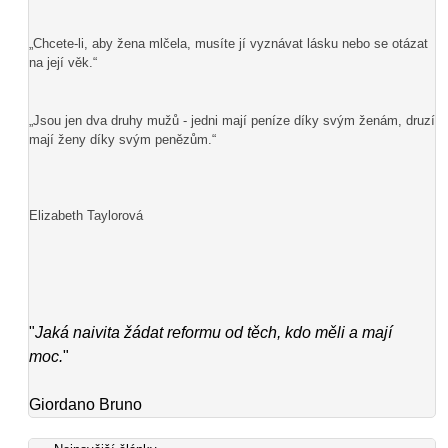
„Chcete-li, aby žena mlčela, musíte jí vyznávat lásku nebo se otázat
na její věk.“
„Jsou jen dva druhy mužů - jedni mají peníze díky svým ženám, druzí
mají ženy díky svým penězům.“
Elizabeth Taylorová
"
Jaká naivita žádat reformu od těch, kdo měli a mají
moc.
"
Giordano Bruno