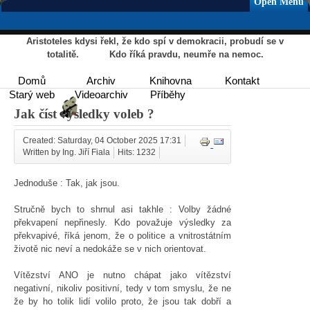
Open Menu
Aristoteles kdysi řekl, že kdo spí v demokracii, probudí se v
totalitě. Kdo říká pravdu, neumře na nemoc.
Domů
Archiv
Knihovna
Kontakt
Starý web
Videoarchiv
Příběhy
Jak číst výsledky voleb ?
Created: Saturday, 04 October 2025 17:31
Written by Ing. Jiří Fiala
Hits: 1232
Jednoduše : Tak, jak jsou.
Stručně bych to shrnul asi takhle : Volby žádné
překvapení nepřinesly. Kdo považuje výsledky za
překvapivé, říká jenom, že o politice a vnitrostátním
životě nic neví a nedokáže se v nich orientovat.
Vítězství ANO je nutno chápat jako vítězství
negativní, nikoliv positivní, tedy v tom smyslu, že ne
že by ho tolik lidí volilo proto, že jsou tak dobří a