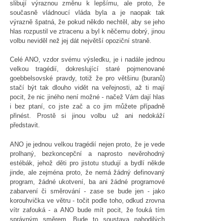
slibují výraznou změnu k lepšímu, ale proto, že
současně vládnoucí vláda byla a je naopak tak
výrazně špatná, že pokud někdo nechtěl, aby se jeho
hlas rozpustil ve ztracenu a byl k něčemu dobrý, jinou
volbu neviděl než jej dát největší opoziční straně.
Celé ANO, vzdor svému výsledku, je i nadále jednou
velkou tragédií, dokreslující staré pojmenované
goebbelsovské pravdy, totiž že pro většinu (buranů)
stačí být tak dlouho vidět na veřejnosti, až ti mají
pocit, že nic jiného není možné - načež Vám dají hlas
i bez ptaní, co jste zač a co jim můžete případně
přinést. Prostě si jinou volbu už ani nedokáží
představit.
ANO je jednou velkou tragédií nejen proto, že je vede
prolhaný, bezkoncepční a naprosto nevěrohodný
estébák, jehož děti pro jistotu studují a bydlí někde
jinde, ale zejména proto, že nemá žádný definovaný
program, žádné ukotvení, ba ani žádné programové
zabarvení či směrování - zase se bude jen - jako
korouhvička ve větru - točit podle toho, odkud zrovna
vítr zafouká - a ANO bude mít pocit, že fouká tím
správným směrem. Bude to soustava nahodilých