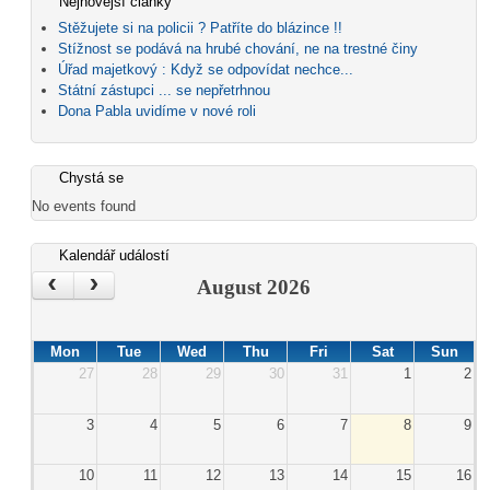
Nejnovější články
Stěžujete si na policii ? Patříte do blázince !!
Stížnost se podává na hrubé chování, ne na trestné činy
Úřad majetkový : Když se odpovídat nechce...
Státní zástupci ... se nepřetrhnou
Dona Pabla uvidíme v nové roli
Chystá se
No events found
Kalendář událostí
‹
›
August 2026
Mon
Tue
Wed
Thu
Fri
Sat
Sun
27
28
29
30
31
1
2
3
4
5
6
7
8
9
10
11
12
13
14
15
16