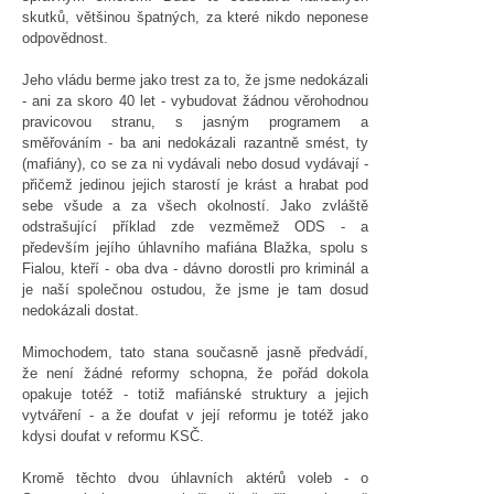
skutků, většinou špatných, za které nikdo neponese
odpovědnost.
Jeho vládu berme jako trest za to, že jsme nedokázali
- ani za skoro 40 let - vybudovat žádnou věrohodnou
pravicovou stranu, s jasným programem a
směřováním - ba ani nedokázali razantně smést, ty
(mafiány), co se za ni vydávali nebo dosud vydávají -
přičemž jedinou jejich starostí je krást a hrabat pod
sebe všude a za všech okolností. Jako zvláště
odstrašující příklad zde vezměmež ODS - a
především jejího úhlavního mafiána Blažka, spolu s
Fialou, kteří - oba dva - dávno dorostli pro kriminál a
je naší společnou ostudou, že jsme je tam dosud
nedokázali dostat.
Mimochodem, tato stana současně jasně předvádí,
že není žádné reformy schopna, že pořád dokola
opakuje totéž - totiž mafiánské struktury a jejich
vytváření - a že doufat v její reformu je totéž jako
kdysi doufat v reformu KSČ.
Kromě těchto dvou úhlavních aktérů voleb - o