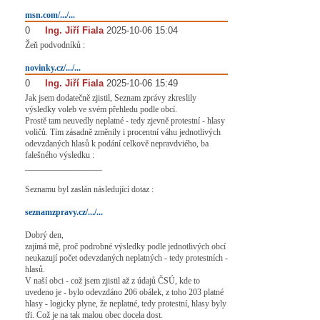
msn.com/.../...
0
#
Ing. Jiří Fiala
2025-10-06 15:04
Žeň podvodníků :
novinky.cz/.../...
0
#
Ing. Jiří Fiala
2025-10-06 15:49
Jak jsem dodatečně zjistil, Seznam zprávy zkreslily
výsledky voleb ve svém přehledu podle obcí.
Prostě tam neuvedly neplatné - tedy zjevně protestní - hlasy
voličů. Tím zásadně změnily i procentní váhu jednotlivých
odevzdaných hlasů k podání celkově nepravdviého, ba
falešného výsledku :
__________________
Seznamu byl zaslán následující dotaz :
seznamzpravy.cz/.../...
Dobrý den,
zajímá mě, proč podrobné výsledky podle jednotlivých obcí
neukazují počet odevzdaných neplatných - tedy protestních -
hlasů.
V naší obci - což jsem zjistil až z údajů ČSÚ, kde to
uvedeno je - bylo odevzdáno 206 obálek, z toho 203 platné
hlasy - logicky plyne, že neplatné, tedy protestní, hlasy byly
tři. Což je na tak malou obec docela dost.