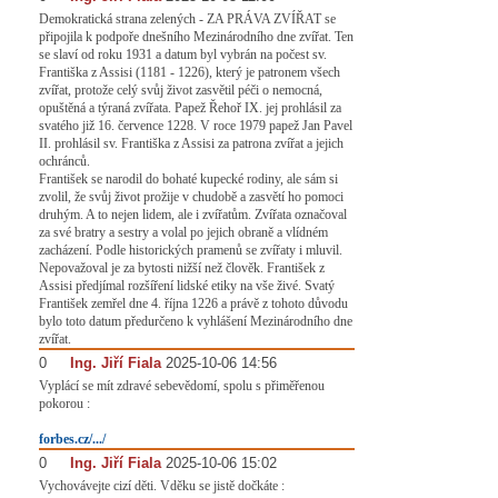
Demokratická strana zelených - ZA PRÁVA ZVÍŘAT se
připojila k podpoře dnešního Mezinárodního dne zvířat. Ten
se slaví od roku 1931 a datum byl vybrán na počest sv.
Františka z Assisi (1181 - 1226), který je patronem všech
zvířat, protože celý svůj život zasvětil péči o nemocná,
opuštěná a týraná zvířata. Papež Řehoř IX. jej prohlásil za
svatého již 16. července 1228. V roce 1979 papež Jan Pavel
II. prohlásil sv. Františka z Assisi za patrona zvířat a jejich
ochránců.
František se narodil do bohaté kupecké rodiny, ale sám si
zvolil, že svůj život prožije v chudobě a zasvětí ho pomoci
druhým. A to nejen lidem, ale i zvířatům. Zvířata označoval
za své bratry a sestry a volal po jejich obraně a vlídném
zacházení. Podle historických pramenů se zvířaty i mluvil.
Nepovažoval je za bytosti nižší než člověk. František z
Assisi předjímal rozšíření lidské etiky na vše živé. Svatý
František zemřel dne 4. října 1226 a právě z tohoto důvodu
bylo toto datum předurčeno k vyhlášení Mezinárodního dne
zvířat.
0
#
Ing. Jiří Fiala
2025-10-06 14:56
Vyplácí se mít zdravé sebevědomí, spolu s přiměřenou
pokorou :
forbes.cz/.../
0
#
Ing. Jiří Fiala
2025-10-06 15:02
Vychovávejte cizí děti. Vděku se jistě dočkáte :