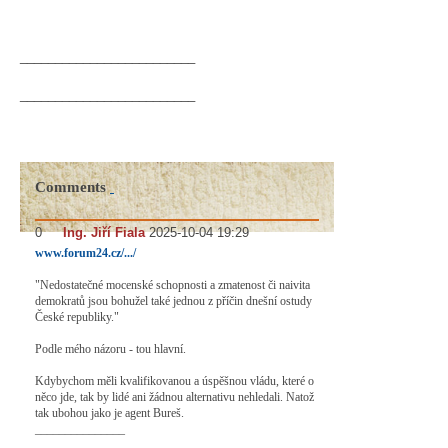
_________________________
_________________________
Comments
0
#
Ing. Jiří Fiala
2025-10-04 19:29
www.forum24.cz/.../
"Nedostatečné mocenské schopnosti a zmatenost či naivita
demokratů jsou bohužel také jednou z příčin dnešní ostudy
České republiky."
Podle mého názoru - tou hlavní.
Kdybychom měli kvalifikovanou a úspěšnou vládu, které o
něco jde, tak by lidé ani žádnou alternativu nehledali. Natož
tak ubohou jako je agent Bureš.
_______________