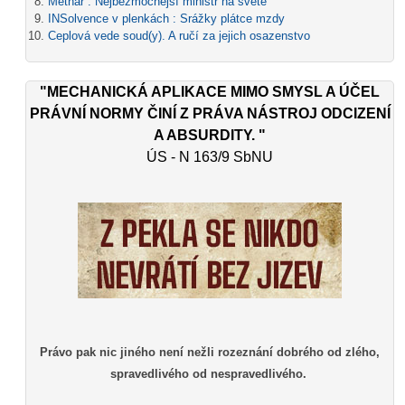
Metnar : Nejbezmocnější ministr na světě
INSolvence v plenkách : Srážky plátce mzdy
Ceplová vede soud(y). A ručí za jejich osazenstvo
"MECHANICKÁ APLIKACE MIMO SMYSL A ÚČEL
PRÁVNÍ NORMY ČINÍ Z PRÁVA NÁSTROJ ODCIZENÍ
A ABSURDITY. "
ÚS - N 163/9 SbNU
Právo pak nic jiného není nežli rozeznání dobrého od zlého,
spravedlivého od nespravedlivého.