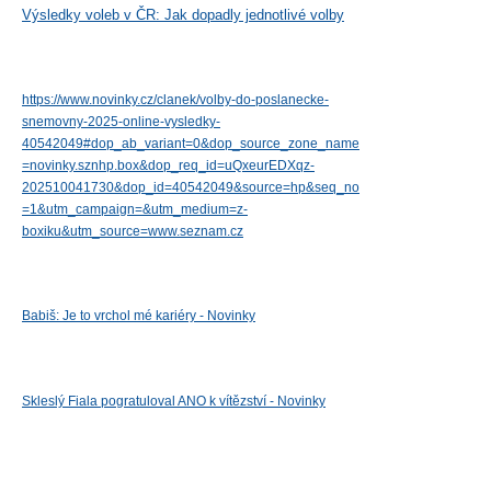
Výsledky voleb v ČR: Jak dopadly jednotlivé volby
https://www.novinky.cz/clanek/volby-do-poslanecke-
snemovny-2025-online-vysledky-
40542049#dop_ab_variant=0&dop_source_zone_name
=novinky.sznhp.box&dop_req_id=uQxeurEDXqz-
202510041730&dop_id=40542049&source=hp&seq_no
=1&utm_campaign=&utm_medium=z-
boxiku&utm_source=www.seznam.cz
Babiš: Je to vrchol mé kariéry - Novinky
Skleslý Fiala pogratuloval ANO k vítězství - Novinky