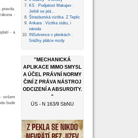
KS : Podjatost Makajev :
 pravda.
Ještě se ptá...
zákona -
Štrasburská vizitka. Z Teplic
Ankara : Vizitka státu, i
národa
latí - a
INSolvence v plenkách :
Srážky plátce mzdy
"MECHANICKÁ
APLIKACE MIMO SMYSL
A ÚČEL PRÁVNÍ NORMY
ČINÍ Z PRÁVA NÁSTROJ
ODCIZENÍ A ABSURDITY.
"
í - ovšem
kodu bude
ÚS - N 163/9 SbNU