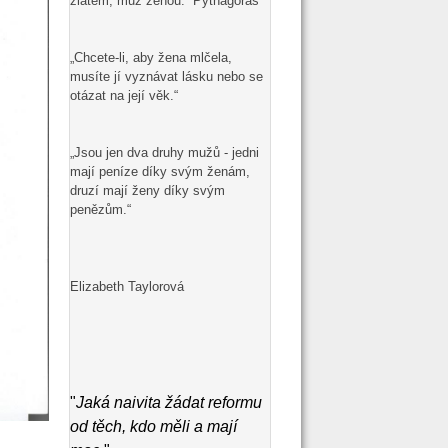
zlatem, muž ženou.“ Pythagoras
„Chcete-li, aby žena mlčela,
musíte jí vyznávat lásku nebo se
otázat na její věk.“
„Jsou jen dva druhy mužů - jedni
mají peníze díky svým ženám,
druzí mají ženy díky svým
penězům.“
Elizabeth Taylorová
"
Jaká naivita žádat reformu
od těch, kdo měli a mají