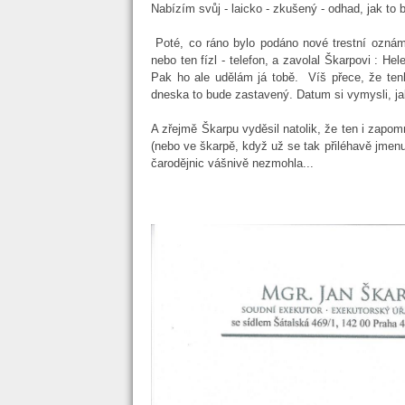
Nabízím svůj - laicko - zkušený - odhad, jak to 
Poté, co ráno bylo podáno nové trestní oznám
nebo ten fízl - telefon, a zavolal Škarpovi : He
Pak ho ale udělám já tobě. Víš přece, že tenh
dneska to bude zastavený. Datum si vymysli, jak
A zřejmě Škarpu vyděsil natolik, že ten i zapomn
(nebo ve škarpě, když už se tak přiléhavě jmenuj
čarodějnic vášnivě nezmohla...