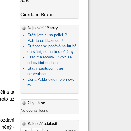
moc.
"
Giordano Bruno
Nejnovější články
Stěžujete si na policii ?
Patříte do blázince !!
Stížnost se podává na hrubé
chování, ne na trestné činy
Úřad majetkový : Když se
odpovídat nechce...
Státní zástupci ... se
nepřetrhnou
Dona Pabla uvidíme v nové
roli
ělila ta
roto už
Chystá se
No events found
rozdání
Kalendář událostí
íněný -