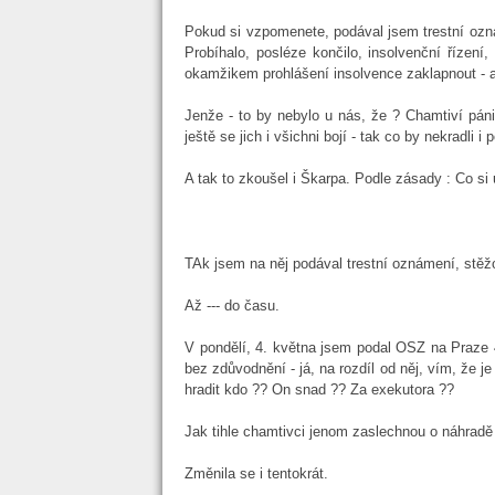
Pokud si vzpomenete, podával jsem trestní ozn
Probíhalo, posléze končilo, insolvenční řízen
okamžikem prohlášení insolvence zaklapnout - 
Jenže - to by nebylo u nás, že ? Chamtiví pán
ještě se jich i všichni bojí - tak co by nekradli 
A tak to zkoušel i Škarpa. Podle zásady : Co si
TAk jsem na něj podával trestní oznámení, stěž
Až --- do času.
V pondělí, 4. května jsem podal OSZ na Praze 4 
bez zdůvodnění - já, na rozdíl od něj, vím, že j
hradit kdo ?? On snad ?? Za exekutora ??
Jak tihle chamtivci jenom zaslechnou o náhradě 
Změnila se i tentokrát.