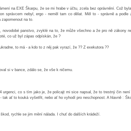
ámení na EXE Škarpu, že se mi hrabe v účtu, zcela bez oprávnění. Což byla
í, on správcem nebyl, ergo - neměl tam co dělat. Měl to - správně a podle 
a zapomenout na to.
i, novodobé panstvo, zvyklé na to, že může všechno a že pro ně zákony nep
i poté, co už byl zápas odpískán, že ?
 ukradne, to má - a kdo to z něj pak vyrazí, že ?? Z exekutora ??
oval si v bance, zdálo se, že vše k ničemu.
urgenci, co s tím jako je, že policajt mi sice napsal, že to trestný čin nen
e - tak ať to kouká vyšetřit, nebo ať ho vyhodí pro neschopnost. A hlavně : Š
škod, rychle se jim mění nálada. I chuť do dalších krádeží.