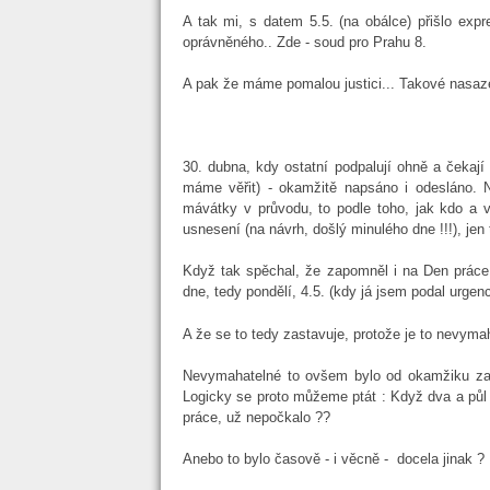
A tak mi, s datem 5.5. (na obálce) přišlo exp
oprávněného.. Zde - soud pro Prahu 8.
A pak že máme pomalou justici... Takové nasaz
30. dubna, kdy ostatní podpalují ohně a čekaj
máme věřit) - okamžitě napsáno i odesláno. N
mávátky v průvodu, to podle toho, jak kdo a v
usnesení (na návrh, došlý minulého dne !!!), jen 
Když tak spěchal, že zapomněl i na Den práce,
dne, tedy pondělí, 4.5. (kdy já jsem podal urgen
A že se to tedy zastavuje, protože je to nevyma
Nevymahatelné to ovšem bylo od okamžiku zahá
Logicky se proto můžeme ptát : Když dva a půl 
práce, už nepočkalo ??
Anebo to bylo časově - i věcně - docela jinak ?