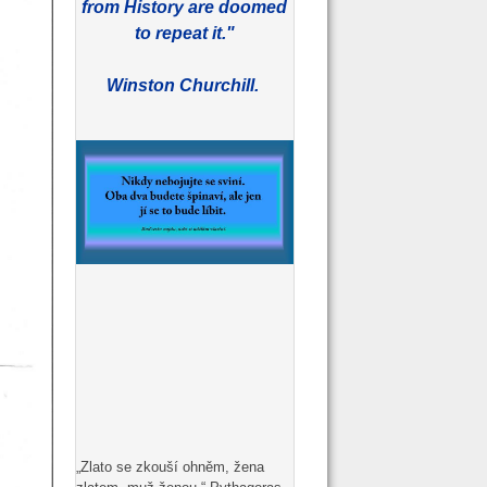
from History are doomed
to repeat it."
Winston Churchill.
„Zlato se zkouší ohněm, žena