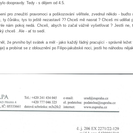
bylo doopravdy. Tedy - s dějem od 4.5.
ení pro zneužití pravomoci a poškozování věřitele, zvednul někdo - buďto
le, ty čůráku, tys to ještě nezastavil ?? Chceš mě nasrat ? Chceš mi udělat 
le nám pokoj nedá. Chceš, abych to začal vážně vyšetřovat ? Jestli ne, t
ý chceš . Ale - ať to sedí.
ěl, že prvního byl svátek a měl - jako každý řádný pracující - správně ležet 
e) a probírat se z oblouznění po Filipo-jakubské noci, jestli ho náhodou něja