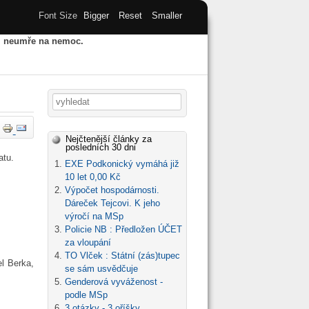
Font Size
Bigger
Reset
Smaller
u, neumře na nemoc.
HY
STARÝ WEB
ARCHIV
Vyhledávání
Nejčtenější články za
posledních 30 dni
atu.
EXE Podkonický vymáhá již
10 let 0,00 Kč
Výpočet hospodárnosti.
Dáreček Tejcovi. K jeho
výročí na MSp
Policie NB : Předložen ÚČET
za vloupání
TO Vlček : Státní (zás)tupec
el Berka,
se sám usvědčuje
Genderová vyváženost -
podle MSp
3 otázky - 3 oříšky