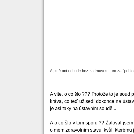
A jistě ani nebude bez zajímavosti, co za "pohle
________
A víte, o co šlo ??? Protože to je soud 
kráva, co teď už sedí dokonce na ústa
je asi taky na ústavním soudě...
A o co šlo v tom sporu ?? Žaloval jse
o mém zdravotním stavu, kvůli kterému 