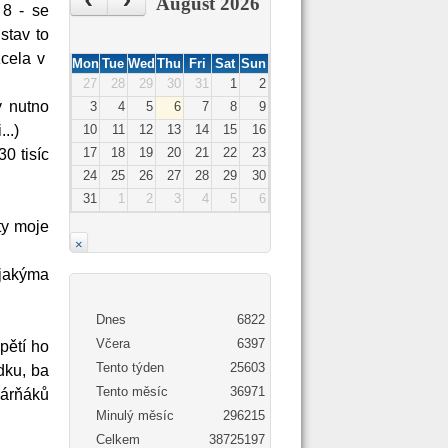
‹
›
August 2026
 8 - se
stav to
zcela v
Mon
Tue
Wed
Thu
Fri
Sat
Sun
27
28
29
30
31
1
2
y nutno
3
4
5
6
7
8
9
10
11
12
13
14
15
16
..)
17
18
19
20
21
22
23
0 tisíc
24
25
26
27
28
29
30
31
1
2
3
4
5
6
ty moje
×
s jakýma
Dnes
6822
Včera
6397
pětí ho
Tento týden
25603
dku, ba
Tento měsíc
36971
kárňáků
Minulý měsíc
296215
Celkem
38725197