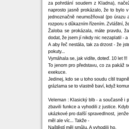
za pohrdání soudem z Kladna), načež
naprosto jasně prokázalo, že to bylo 
jednoznačně neumožňoval (po úrazu a 
rozporu s důkazním řízením. Zvláštní, 
Žaloba se prokázala, máte pravdu, žal
dodat, že jsem jí nikdy nic nezaplatil - a
A aby řeč nestála, tak za drzost - že j
pokuty...
Vymáhala se, jak vidíte, doteď. 10 let !!!
To jenom pro představu, co za pakáž se
exekuce.
Jedinej, kdo se u toho soudu cítil trapn
grázlama se to vlastně baví, když komuni
Veleman : Klasický blb - a současně i p
zbavili funkce a vyhodili z justice. Kdy
ukázkové pro další spravedlnost, jenže
měl ale víc... Takže -
Naštěstí měl smůlu. A vyhodili ho.