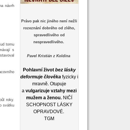
na návrh
Právo pak nic jiného není nežli
rozeznání dobrého od zlého,
spravedlivého od
nespravedlivého.
kud tomu
mávají s
stavoval
Pavel Kristián z Koldína
Pohlavní život
bez lásky
acovního
deformuje člověka
fyzicky i
mravně. Otupuje
a
vulgarizuje vztahy mezi
mužem a ženou.
NIČÍ
ůl roky.
SCHOPNOST LÁSKY
po svátku
OPRAVDOVÉ.
TGM