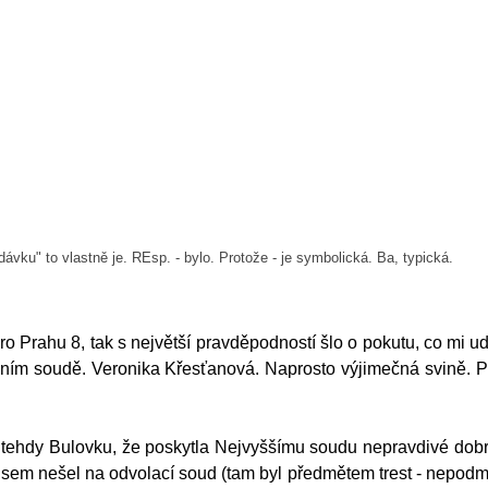
dávku" to vlastně je. REsp. - bylo. Protože - je symbolická. Ba, typická.
pro Prahu 8, tak s největší pravděpodností šlo o pokutu, co mi ud
vním soudě. Veronika Křesťanová. Naprosto výjimečná svině. P
m tehdy Bulovku, že poskytla Nejvyššímu soudu nepravdivé dob
jsem nešel na odvolací soud (tam byl předmětem trest - nepodm