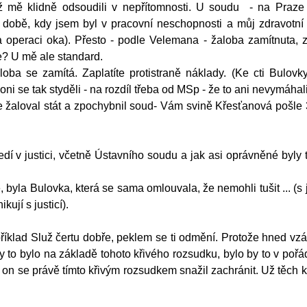
 mě klidně odsoudili v nepřítomnosti. U soudu - na Praze
v době, kdy jsem byl v pracovní neschopnosti a můj zdravotní 
operaci oka). Přesto - podle Velemana - žaloba zamítnuta, 
že? U mě ale standard.
oba se zamítá. Zaplatíte protistraně náklady. (Ke cti Bulovk
 oni se tak styděli - na rozdíl třeba od MSp - že to ani nevymáhali.
ste žaloval stát a zpochybnil soud- Vám svině Křesťanová pošle 3
dí v justici, včetně Ústavního soudu a jak asi oprávněné byly 
ě, byla Bulovka, která se sama omlouvala, že nemohli tušit ... (
kují s justicí).
říklad Služ čertu dobře, peklem se ti odmění. Protože hned vzá
by to bylo na základě tohoto křivého rozsudku, bylo by to v pořá
 on se právě tímto křivým rozsudkem snažil zachránit. Už těch 