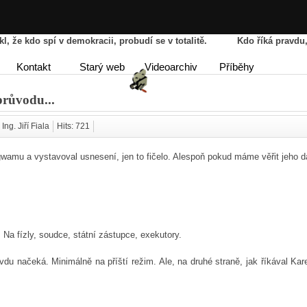
řekl, že kdo spí v demokracii, probudí se v totalitě. Kdo říká pravd
HOME
AGENDA
PŘÍBĚ
Kontakt
Starý web
Videoarchiv
Příběhy
DISKUSE
růvodu...
Ing. Jiří Fiala
Hits: 721
wamu a vystavoval usnesení, jen to fičelo. Alespoň pokud máme věřit jeho d
Na fízly, soudce, státní zástupce, exekutory.
du načeká. Minimálně na příští režim. Ale, na druhé straně, jak říkával Kar
.