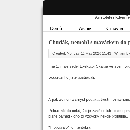
Aristoteles kdysi 
Domů
Archiv
Knihovna
Chudák, nemohl s mávátkem do p
Created: Monday, 11 May 2026 15:43
Written by 
I na 1. máje seděl Exekutor Škarpa ve svém wig
Soudruzi ho jistě postrádali.
A pak že nemá smysl podávat trestní oznámení. 
Pokud někdo čeká, že je zavřou, tak to se oprav
blahé paměti - ono to vždycky někde probublá..
"Probublalo" to i tentokrát.