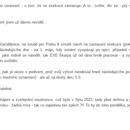
res usnesení - o tom, že se exekuce zastavuje. A to - světe, div se - prý 
ení jsem už dávno neviděl...
í čarodějnice, na soudě pro Prahu 8 smolili návrh na zastavení exekuce (po
ásledujícího dne - na 1. máje, kdy ostatní vyspávají po opici, případně 
 jaké rodině se narodili, tak EXE Škarpa už od rána tvrdě pracoval - a vy
to svištělo.
 pak je skoro s podivem, proč svůj výtvor neodeslal hned následujícího pr
ci trestního oznámení) - ale až na druhý den, 5.5.
hatelné.
jení a zveřejnění insolvence, což bylo v říjnu 2023, tedy před dvěma a p
roku - žádná míra - tak co najednou ten spěch ?!! To by do toho pondělka, 