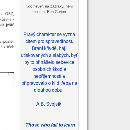
Kdo nevěří na zázraky, není
realista. Ben-Gurion
 na OSZ,
průšvih ?
ak ještě
Pravý charakter se vyzná
citem pro spravedlnost.
v posteli
ká z těch
Brání křivdě, hájí
utiskovaných a slabých, byť
by to přinášelo sebevíce
osobních škod a
nepříjemností a
připravovalo o klid třeba na
dlouhou dobu.
A.B. Svojsík
"Those who fail to learn