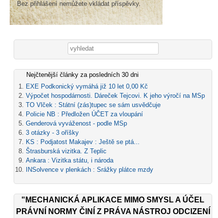
Bez přihlášení nemůžete vkládat příspěvky.
Vyhledávání
Nejčtenější články za posledních 30 dni
EXE Podkonický vymáhá již 10 let 0,00 Kč
Výpočet hospodárnosti. Dáreček Tejcovi. K jeho výročí na MSp
TO Vlček : Státní (zás)tupec se sám usvědčuje
Policie NB : Předložen ÚČET za vloupání
Genderová vyváženost - podle MSp
3 otázky - 3 oříšky
KS : Podjatost Makajev : Ještě se ptá...
Štrasburská vizitka. Z Teplic
Ankara : Vizitka státu, i národa
INSolvence v plenkách : Srážky plátce mzdy
"MECHANICKÁ APLIKACE MIMO SMYSL A ÚČEL
PRÁVNÍ NORMY ČINÍ Z PRÁVA NÁSTROJ ODCIZENÍ