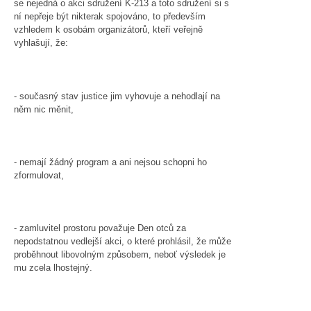
se nejedná o akci sdružení K-213 a toto sdružení si s
ní nepřeje být nikterak spojováno, to především
vzhledem k osobám organizátorů, kteří veřejně
vyhlašují, že:
- současný stav justice jim vyhovuje a nehodlají na
něm nic měnit,
- nemají žádný program a ani nejsou schopni ho
zformulovat,
- zamluvitel prostoru považuje Den otců za
nepodstatnou vedlejší akci, o které prohlásil, že může
proběhnout libovolným způsobem, neboť výsledek je
mu zcela lhostejný.