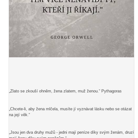
„Zlato se zkouší ohněm, žena zlatem, muž ženou.“ Pythagoras
„Chcete-li, aby žena mlčela, musíte jí vyznávat lásku nebo se otázat
na její věk.“
„Jsou jen dva druhy mužů - jedni mají peníze díky svým ženám, druzí