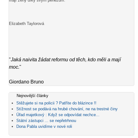
mají ženy díky svým penězům.“
Elizabeth Taylorová
"
Jaká naivita žádat reformu od těch, kdo měli a mají
moc.
"
Giordano Bruno
Nejnovější články
Stěžujete si na policii ? Patříte do blázince !!
Stížnost se podává na hrubé chování, ne na trestné činy
Úřad majetkový : Když se odpovídat nechce...
Státní zástupci ... se nepřetrhnou
Dona Pabla uvidíme v nové roli