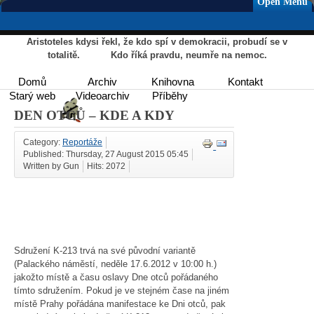
Open Menu
Aristoteles kdysi řekl, že kdo spí v demokracii, probudí se v
totalitě. Kdo říká pravdu, neumře na nemoc.
Domů
Archiv
Knihovna
Kontakt
Starý web
Videoarchiv
Příběhy
DEN OTCŮ – KDE A KDY
Category:
Reportáže
Published: Thursday, 27 August 2015 05:45
Written by Gun
Hits: 2072
Sdružení K-213 trvá na své původní variantě
(Palackého náměstí, neděle 17.6.2012 v 10:00 h.)
jakožto místě a času oslavy Dne otců pořádaného
tímto sdružením. Pokud je ve stejném čase na jiném
místě Prahy pořádána manifestace ke Dni otců, pak