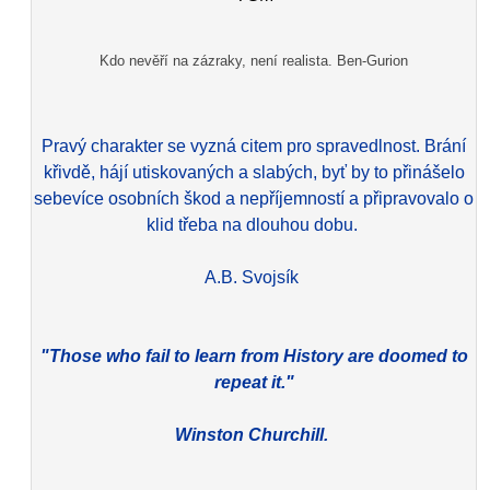
Kdo nevěří na zázraky, není realista. Ben-Gurion
Pravý charakter se vyzná citem pro spravedlnost. Brání
křivdě, hájí utiskovaných a slabých, byť by to přinášelo
sebevíce osobních škod a nepříjemností a připravovalo o
klid třeba na dlouhou dobu.
A.B. Svojsík
"Those who fail to learn from History are doomed to
repeat it."
Winston Churchill.