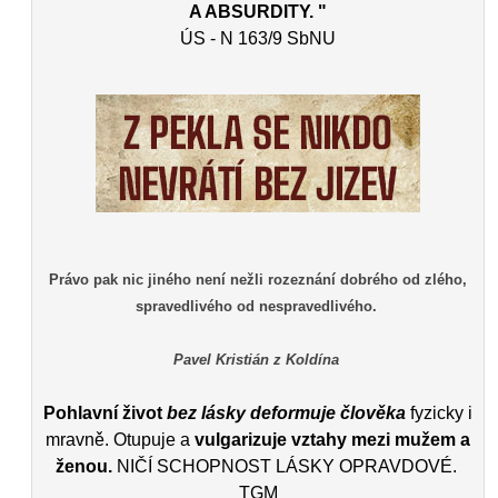
A ABSURDITY. "
ÚS - N 163/9 SbNU
Právo pak nic jiného není nežli rozeznání dobrého od zlého,
spravedlivého od nespravedlivého.
Pavel Kristián z Koldína
Pohlavní život
bez lásky deformuje člověka
fyzicky i
mravně. Otupuje a
vulgarizuje vztahy mezi mužem a
ženou.
NIČÍ SCHOPNOST LÁSKY OPRAVDOVÉ.
TGM