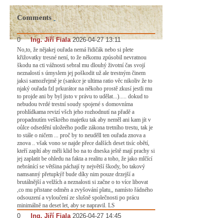
Comments
0
#
Ing. Jiří Fiala
2026-04-27 13:11
No,to, že nějakej ouřada nemá řidičák nebo si plete
křižovatky tresné není, to že někomu zpúsobil nevratnou
škodu na cti vážnosti sebral mu dlouhý životní čas svojí
neznalostí s úmyslem jej poškodit už ale trestným činem
jaksi samozřejmě je (sankce je ultima ratio věc nikoliv že to
njaký ouřada fzl prkurátor na někoho prostě zkusí jestli mu
to projde ani by byl jisto v právu to udělat...)..... dokud to
nebudou tvrdé trestní soudy spojené s domovníma
prohlídkama revizí všch jeho rozhodnutí na přadě a
propadnutím veškrého majetku tak aby neměl ani kam jít v
oůlce odsedění uložeého podle zákona tretního trestu, tak je
to stále o ničem ... proč by to neuděll ten ouřada znova a
znova .. však vono se najde přece dalších deset tisíc obětí,
kteří zapltí aby měli klid bo na to dneska ještě mají prachy si
jej zaplatit be ohledu na fakta a realitu a toho, že jako mlčící
nebránící se většina páchají ty největší škody, bo takový
namsanný přetupkýř bude díky nim pouze drzejší a
brutálnější a velžích a neznalosti si začne o to více libovat
,co mu přistane odměn a zvyšování platu,, namísto řádného
odsouzení a vyloučení ze slušně společnosti po prácu
minimálně na deset let, aby se napravil. LS
0
#
Ing. Jiří Fiala
2026-04-27 14:45