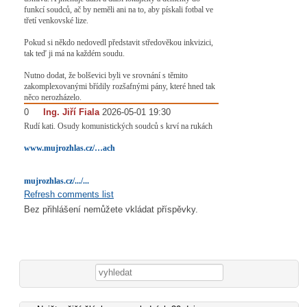
funkcí soudců, ač by neměli ani na to, aby pískali fotbal ve
třetí venkovské lize.
Pokud si někdo nedovedl představit středověkou inkvizici,
tak teď ji má na každém soudu.
Nutno dodat, že bolševici byli ve srovnání s těmito
zakomplexovanými břídily rozšafnými pány, které hned tak
něco nerozházelo.
0
#
Ing. Jiří Fiala
2026-05-01 19:30
Rudí kati. Osudy komunistických soudců s krví na rukách
www.mujrozhlas.cz/…ach
mujrozhlas.cz/.../...
Refresh comments list
Bez přihlášení nemůžete vkládat příspěvky.
Vyhledávání