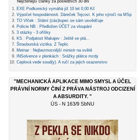
Nejčtenější články za posledních 30 dni
EXE Podkonický vymáhá již 10 let 0,00 Kč
Výpočet hospodárnosti. Dáreček Tejcovi. K jeho výročí na MSp
TO Vlček : Státní (zás)tupec se sám usvědčuje
Policie NB : Předložen ÚČET za vloupání
3 otázky - 3 oříšky
KS : Podjatost Makajev : Ještě se ptá...
Štrasburská vizitka. Z Teplic
Metnar : Nejbezmocnější ministr na světě
INSolvence v plenkách : Srážky plátce mzdy
Ceplová vede soud(y). A ručí za jejich osazenstvo
"MECHANICKÁ APLIKACE MIMO SMYSL A ÚČEL
PRÁVNÍ NORMY ČINÍ Z PRÁVA NÁSTROJ ODCIZENÍ
A ABSURDITY. "
ÚS - N 163/9 SbNU