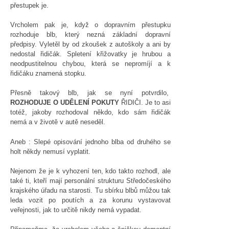
přestupek je.
Vrcholem pak je, když o dopravním přestupku
rozhoduje blb, který nezná základní dopravní
předpisy. Vyletěl by od zkoušek z autoškoly a ani by
nedostal řidičák. Spletení křižovatky je hrubou a
neodpustitelnou chybou, která se nepromíjí a k
řidičáku znamená stopku.
Přesně takový blb, jak se nyní potvrdilo,
ROZHODUJE O UDĚLENÍ POKUTY
ŘIDIČI. Je to asi
totéž, jakoby rozhodoval někdo, kdo sám řidičák
nemá a v životě v autě neseděl.
Aneb : Slepé opisování jednoho blba od druhého se
holt někdy nemusí vyplatit.
Nejenom že je k vyhození ten, kdo takto rozhodl, ale
také ti, kteří mají personální strukturu Středočeského
krajského úřadu na starosti. Tu sbírku blbů můžou tak
leda vozit po poutích a za korunu vystavovat
veřejnosti, jak to určitě nikdy nemá vypadat.