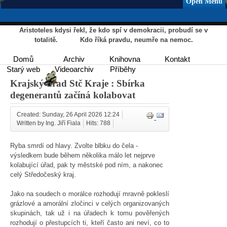
Open Menu
Aristoteles kdysi řekl, že kdo spí v demokracii, probudí se v
totalitě. Kdo říká pravdu, neumře na nemoc.
Domů
Archiv
Knihovna
Kontakt
Starý web
Videoarchiv
Příběhy
Krajský úřad Stč Kraje : Sbírka
degenerantů začíná kolabovat
Created: Sunday, 26 April 2026 12:24
Written by Ing. Jiří Fiala
Hits: 788
Ryba smrdí od hlavy. Zvolte blbku do čela -
výsledkem bude během několika málo let nejprve
kolabující úřad, pak ty městské pod ním, a nakonec
celý Středočeský kraj.
Jako na soudech o morálce rozhodují mravně pokleslí
grázlové a amorální zločinci v celých organizovaných
skupinách, tak už i na úřadech k tomu pověřených
rozhodují o přestupcích ti, kteří často ani neví, co to