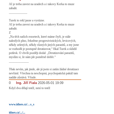
AI je treba zavest na uradech a i takovy Kerka to muze
zabalit.
____________
Turek to rekl jasne a vystizne.
AI je treba zavest na uradech a i takovy Kerka to muze
zabalit.
Z
„Na těch našich rezortech, které máme čtyři, je stále
nalezlých plno, řekněme progresivistických, levicových,
někdy zelených, někdy různých jiných parazitů, a my jsme
se rozhodli je postupně deratizovat,“ říkal Turek a sklidil
potlesk. O chvíli později dodal: „Deratizování parazitů,
myslím si, že nám jde poměrně dobře.“
_____________
T6ak nevím, jak jinde, ale já jsem si zatím žádné deratizace
nevšiml. Všechna ta neschopná, psychopatická pakáž tam
nadále zůstává. Všude.
0
#
Ing. Jiří Fiala
2026-05-01 19:09
Když dva dělají totéž, není to totéž
www.idnes.cz/…s_s
idnes.cz/.../...