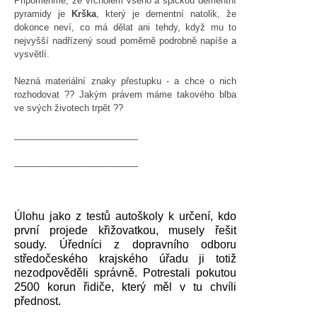
Připomeňme, že vrcholem všeho a špičkou dementní
pyramidy je
Krška
, který je dementní natolik, že
dokonce neví, co má dělat ani tehdy, když mu to
nejvyšší nadřízený soud poměrně podrobně napíše a
vysvětlí.
Nezná materiální znaky přestupku - a chce o nich
rozhodovat ?? Jakým právem máme takového blba
ve svých životech trpět ??
_________________________
_________________________
Úlohu jako z testů autoškoly k určení, kdo
první projede křižovatkou, musely řešit
soudy. Úředníci z dopravního odboru
středočeského krajského úřadu ji totiž
nezodpověděli správně. Potrestali pokutou
2500 korun řidiče, který měl v tu chvíli
přednost.