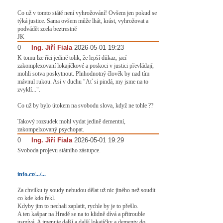
Co už v tomto státě není vyhrožování! Ovšem jen pokud se
týká justice. Sama ovšem může lhát, krást, vyhrožovat a
podvádět zcela beztrestně
JK
0
#
Ing. Jiří Fiala
2026-05-01 19:23
K tomu lze říci jedině tolik, že lepší důkaz, jací
zakomplexovaní lokajíčkové a poskoci v justici převládají,
mohli sotva poskytnout. Plnhodnotný člověk by nad tím
mávnul rukou. Asi v duchu "Ať si pindá, my jsme na to
zvyklí...".
Co už by bylo útokem na svobodu slova, když ne tohle ??
Takový rozsudek mohl vydat jedině dementní,
zakompelxovaný psychopat.
0
#
Ing. Jiří Fiala
2026-05-01 19:29
Svoboda projevu státního zástupce.
info.cz/.../...
Za chvilku ty soudy nebudou dělat už nic jiného než soudit
co kde kdo řekl.
Kdyby jim to nechali zaplatit, rychle by je to přešlo.
A ten kašpar na Hradě se na to klidně dívá a přitrouble
usmívá. A jmenuje další a další lokajíčky a dementy do