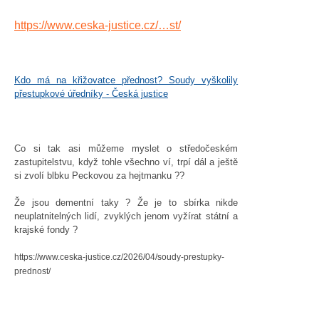
https://www.ceska-justice.cz/…st/
Kdo má na křižovatce přednost? Soudy vyškolily
přestupkové úředníky - Česká justice
Co si tak asi můžeme myslet o středočeském
zastupitelstvu, když tohle všechno ví, trpí dál a ještě
si zvolí blbku Peckovou za hejtmanku ??
Že jsou dementní taky ? Že je to sbírka nikde
neuplatnitelných lidí, zvyklých jenom vyžírat státní a
krajské fondy ?
https://www.ceska-justice.cz/2026/04/soudy-prestupky-
prednost/