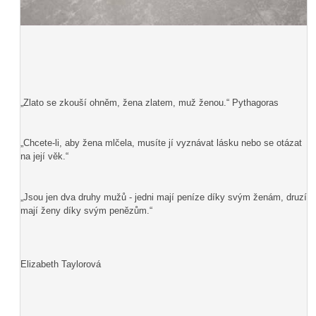
„Zlato se zkouší ohněm, žena zlatem, muž ženou.“ Pythagoras
„Chcete-li, aby žena mlčela, musíte jí vyznávat lásku nebo se otázat
na její věk.“
„Jsou jen dva druhy mužů - jedni mají peníze díky svým ženám, druzí
mají ženy díky svým penězům.“
Elizabeth Taylorová