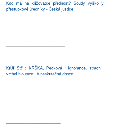
Kdo má na křižovatce přednost? Soudy vyškolily
přestupkové úředníky - Česká justice
___________________________
___________________________
KrÚř Stč : KRŠKA, Pecková : Ignorance, strach i
vrchol hlouposti. A neskutečná drzost
_________________________
_________________________